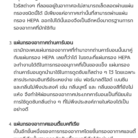
ไวรัสต่างๆ ที่ลอยอยู่ในอากาศจะไม่สามารถเล็ดลอดผ่านแผ่น
กรองชนิดนี้ได้ มีเพียงแค่อากาศเท่านั้นที่สามารถผ่านแผ่น
กรอง HEPA ออกไปได้นั้นเองจึงเป็นอีกหนึ่งมาตรฐานการก
รองอากาศที่มักใช้กัน
แผ่นกรองอากาศถ่านคาร์บอน
เรามักจะพบแผ่นกรองอากาศที่ทำมาจากถ่านคาร์บอนนั้นมาคู่
กับแผ่นกรอง HEPA เลยก็ว่าได้ ในขณะที่แผ่นกรอง HEPA
จะทำงานได้ดีในการกรองอนุภาคที่เป็นของเเข็ง แผ่นกรอง
ถ่านคาร์บอนถูกนำมาใช้ในการดูดซับแก๊สต่าง ๆ ไว้ โดยเฉพาะ
สารประกอบอินทรีย์ระเหยง่าย เช่น ฟอร์มาลดีไฮด์ เบนซีน
และกลิ่นไม่พึงประสงค์ เช่น กลิ่นบุหรี่ และ กลิ่นของสีที่ยังไม่
เเห้ง จึงทำให้ผ่อนกรองอากาศประเภทคาร์บอนเป็นที่นิยมใน
การใช้ดูดซับกลิ่นต่าง ๆ ที่ไม่พึงประสงค์ภายในห้องได้เป็น
อย่างดี
แผ่นกรองอากาศแอนตี้แบคทีเรีย
เป็นอีกขั้นหนึ่งของการกรองอากาศโดยชั้นกรองอากาศแอนตี้