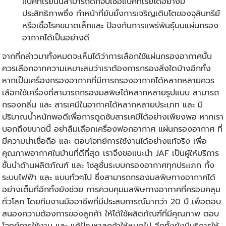
แบคทีเรียนั้นสามารถดักจับเชื้อแบคทีเรียได้อย่างมี
ประสิทธิภาพซึ่ง ทำหน้าที่ยับยั้งการเจริญเติบโตของจุลินทรีย์
หรือเชื้อโรคขนาดเล็กและ ป้องกันการแพร่พันธุ์บนแผ่นกรอง
อากาศได้เป็นอย่างดี
จากที่กล่าวมาทั้งหมดจะเห็นได้ว่าการเลือกใช้แผ่น
กรองอากาศ
นั้น
ควรเลือกจากความเหมาะสมว่าเราต้องการกรองสิ่งใดบ้างอีกทั้ง
หากเป็นเครื่องกรองอากาศที่มีการกรองอากาศได้หลากหลายควร
เลือกใช้เครื่องที่สามารถกรองมลพิษได้หลากหลายรูปแบบ สามารถ
กรองกลิ่น และ สารเคมีในอากาศได้หลากหลายประเภท และ มี
ปริมาณน้ำหนักพอดีเพื่อการดูดซับสารเคมีได้อย่างเพียงพอ หากเรา
บอกถึงขนาดนี้ อย่าลืมเลือกเครื่องฟอกอากาศ แผ่นกรองอากาศ ที่
มีความน่าเชื่อถือ และ ตอบโจทย์การใช้งานได้อย่างแท้จริง เพื่อ
คุณภาพอากาศในบ้านที่ดีที่สุด เราจึงขอแนะนำ JAF เป็นผู้ให้บริการ
ชั้นนำด้านผลิตภัณฑ์ และ โซลูชั่นระบบกรองอากาศทุกประเภท ทั้ง
ระบบไฟฟ้า และ แบบทั่วๆไป ซึ่งสามารถกรองมลพิษทางอากาศได้
อย่างเต็มที่อีกทั้งยังช่วย การควบคุมมลพิษทางอากาศที่ครอบคลุม
ทั่วโลก โดยทีมงานมืออาชีพที่มีประสบการณ์มากว่า 20 ปี เพื่อตอบ
สนองความต้องการของลูกค้า ให้ได้ใช้ผลิตภัณฑ์ที่มีคุณภาพ ตอบ
โจทย์การใช้งาน และ แก้ปัญหาลูกค้าให้หมดไป อีกทั้งยังมีบริการให้