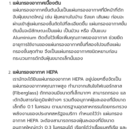
แผ่นกรองอากาศเบื้องต้น
แผ่นกรองอากาศขั้นต้นนั้นเป็นแผ่นกรองอากาศที่มีหน้าที่ดัก
จับฝุ่นขนาดใหญ่ เช่น ฝุ่นหยาบในบ้าน รังแค เส้นผม ก่อนจะ
ผ่านเข้าสู่แผ่นกรองชั้นถัดไปที่ละเอียดขึ้น แผ่นกรองอากาศขั้น
ต้นนั้นจะมีลักษณะเป็นแผ่น เป็นม้วน หรือ เป็นแบบ
Aluminium ติดตั้งไว้เพื่อเพิ่มคุณภาพของอากาศ ช่วยยืด
อายุการใช้งานของแผ่นกรองอากาศขั้นที่สองไปจนถึงแผ่น
กรองขั้นสุดท้าย จึงเป็นแผ่นกรองอากาศชนิดหยาบก่อน
กระบวนการดักจับฝุ่นขนาดเล็กนั้นเอง
แผ่นกรองอากาศ HEPA
เรามักจะได้ยินแผ่นกรองอากาศ HEPA อยู่บ่อยๆซึ่งจัดเป็น
แผ่นกรองอากาศคุณภาพสูง ทำมาจากเส้นใยไฟเบอร์กลาส
(Fiberglass) ถักทอจนมีขนาดที่เล็กมากๆ สามารถกรอง แล
ะดักจับสารก่อภูมิแพ้ต่างๆ รวมถึงอนุภาคฝุ่นละอองที่มีขนาด
เล็กถึง 0.1 ไมครอน ตามมาตรฐานอุตสาหกรรมโดยกระทรวง
พลังงานของประเทศสหรัฐอเมริกา กำหนดไว้ว่า แผ่นกรอง
อากาศ HEPA จะต้องสามารถกรองฝุ่นละอองที่มีขนาด
อนุภาคใหญ่กว่า 0.3 ไมครอนได้ เรียกได้ว่าเชื้อแบคทีเรีย และ